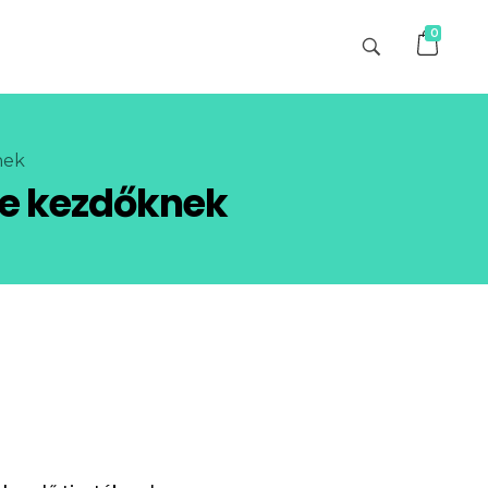
0
nek
ése kezdőknek