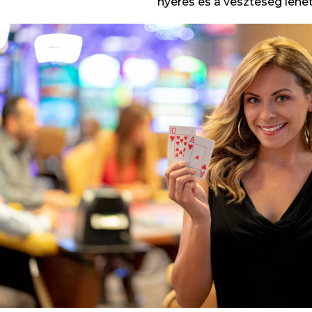
nyerés és a veszteség lehe