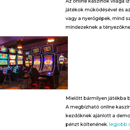
Az online kaszinók világa i
játékok működésével és az a
vagy a nyerőgépek, mind sa
mindezeknek a tényezőknek 
Mielőtt bármilyen játékba 
A megbízható online kaszin
kezdőknek ajánlott a demo v
pénzt költenének.
legjobb 