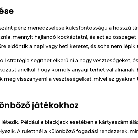
lése
ra szánt pénz menedzselése kulcsfontosságú a hosszú tá
znia, mennyit hajlandó kockáztatni, és ezt az összeget 
re eldöntik a napi vagy heti keretet, és soha nem lépik 
ll stratégia segíthet elkerülni a nagy veszteségeket, és 
ozást anélkül, hogy komoly anyagi terhet vállalnának. 
k meg visszanyerni a veszteségeiket, mivel ez gyakra
lönböző játékokhoz
a létezik. Például a blackjack esetében a kártyaszámlálá
ezik. A rulettnél a különböző fogadási rendszerek, min