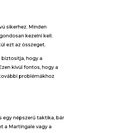
vú sikerhez. Minden
gondosan kezelni kell.
túl ezt az összeget.
biztosítja, hogy a
Ezen kívül fontos, hogy a
n további problémákhoz
s egy népszerű taktika, bár
t a Martingale vagy a