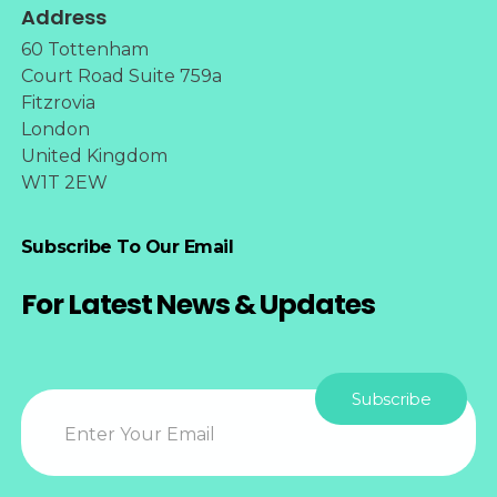
Address
60 Tottenham
Court Road Suite 759a
Fitzrovia
London
United Kingdom
W1T 2EW
Subscribe To Our Email
For Latest News & Updates