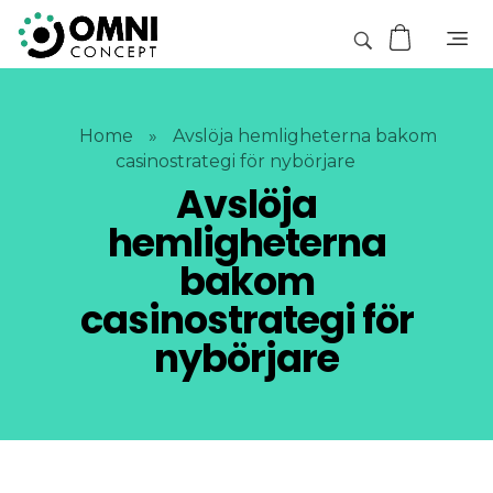
Home
»
Avslöja hemligheterna bakom
casinostrategi för nybörjare
Avslöja
hemligheterna
bakom
casinostrategi för
nybörjare