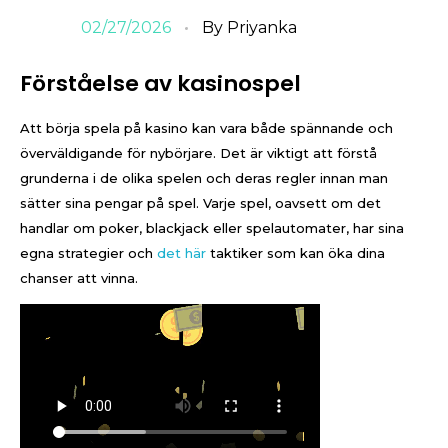
02/27/2026
By
Priyanka
Förståelse av kasinospel
Att börja spela på kasino kan vara både spännande och
överväldigande för nybörjare. Det är viktigt att förstå
grunderna i de olika spelen och deras regler innan man
sätter sina pengar på spel. Varje spel, oavsett om det
handlar om poker, blackjack eller spelautomater, har sina
egna strategier och
det här
taktiker som kan öka dina
chanser att vinna.