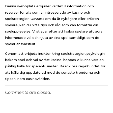
Denna webbplats erbjuder värdefull information och
resurser för alla som är intresserade av kasino och
spelstrategier. Oavsett om du är nybörjare eller erfaren
spelare, kan du hitta tips och råd som kan förbättra din
spelupplevelse. Vi strävar efter att hjälpa spelare att göra
informerade val och njuta av sina spel samtidigt som de
spelar ansvarsfullt.
Genom att erbjuda insikter kring spelstrategier, psykologin
bakom spel och val av rätt kasino, hoppas vi kunna vara en
pålitlig källa för spelentusiaster. Besök oss regelbundet för
att hålla dig uppdaterad med de senaste trenderna och
tipsen inom casinovärlden.
Comments are closed.