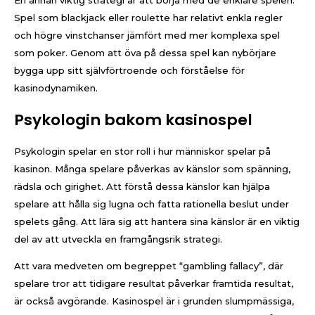
En annan viktig strategi är att börja med de enklare spelen.
Spel som blackjack eller roulette har relativt enkla regler
och högre vinstchanser jämfört med mer komplexa spel
som poker. Genom att öva på dessa spel kan nybörjare
bygga upp sitt självförtroende och förståelse för
kasinodynamiken.
Psykologin bakom kasinospel
Psykologin spelar en stor roll i hur människor spelar på
kasinon. Många spelare påverkas av känslor som spänning,
rädsla och girighet. Att förstå dessa känslor kan hjälpa
spelare att hålla sig lugna och fatta rationella beslut under
spelets gång. Att lära sig att hantera sina känslor är en viktig
del av att utveckla en framgångsrik strategi.
Att vara medveten om begreppet “gambling fallacy”, där
spelare tror att tidigare resultat påverkar framtida resultat,
är också avgörande. Kasinospel är i grunden slumpmässiga,