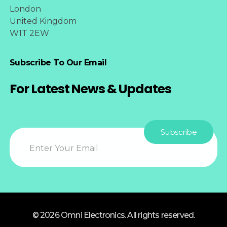
London
United Kingdom
W1T 2EW
Subscribe To Our Email
For Latest News & Updates
© 2026 Omni Electronics. All rights reserved.