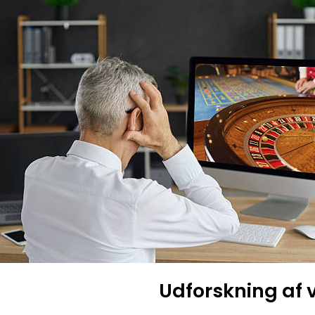
Udforskning af 