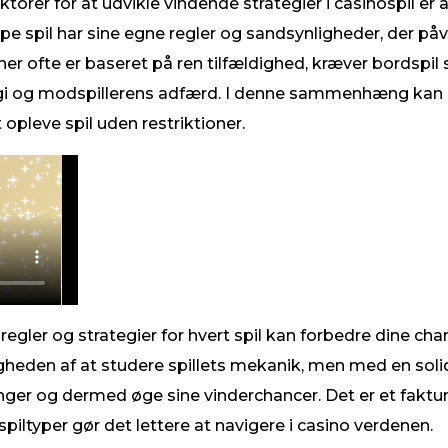
torer for at udvikle vindende strategier i casinospil e
ype spil har sine egne regler og sandsynligheder, der påv
r ofte er baseret på ren tilfældighed, kræver bordspil
egi og modspillerens adfærd. I denne sammenhæng kan 
t opleve spil uden restriktioner.
gler og strategier for hvert spil kan forbedre dine ch
igheden af at studere spillets mekanik, men med en sol
nger og dermed øge sine vinderchancer. Det er et fakt
 spiltyper gør det lettere at navigere i casino verdenen.