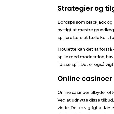
Strategier og ti
Bordspil som blackjack og r
nyttigt at mestre grundlæg
spillere lære at tælle kort f
I roulette kan det at forst
spille med moderation, have
i disse spil. Det er også vigt
Online casinoer
Online casinoer tilbyder of
Ved at udnytte disse tilbud
vinde. Det er vigtigt at læ