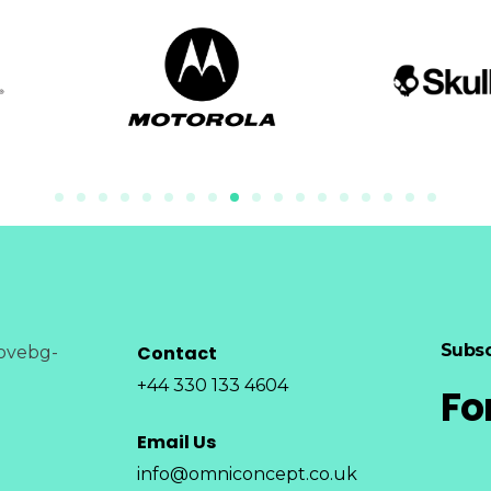
Subsc
Contact
+44 330 133 4604
Fo
Email Us
info@omniconcept.co.uk