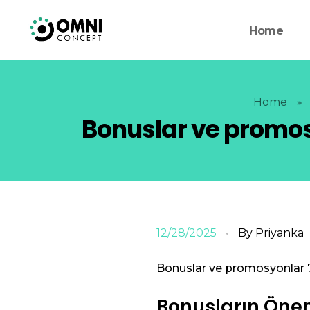
Home
Home
»
Bonuslar ve promosy
12/28/2025
By
Priyanka
Bonuslar ve promosyonlar 7S
Bonusların Öne