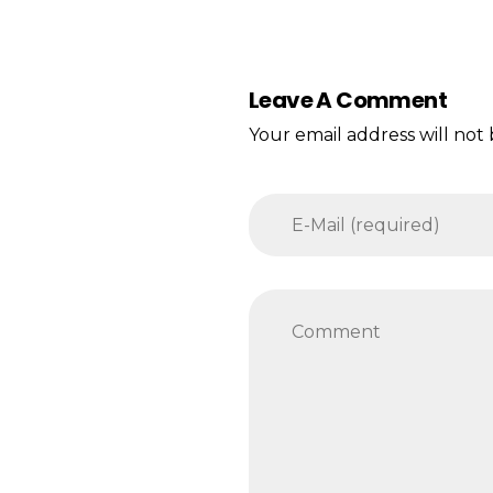
Leave A Comment
Your email address will not