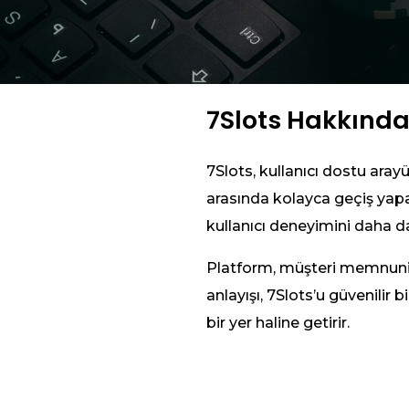
7Slots Hakkınd
7Slots, kullanıcı dostu arayü
arasında kolayca geçiş yapar
kullanıcı deneyimini daha da
Platform, müşteri memnuniye
anlayışı, 7Slots’u güvenilir
bir yer haline getirir.