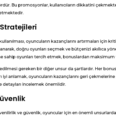
ördür. Bu promosyonlar, kullanıcıların dikkatini çekmekte
etmektedir.
tratejileri
kullanılması, oyuncuların kazançlarını artırmaları için kriti
llanarak, doğru oyunları seçmek ve bütçenizi akıllıca yön
e sahip oyunları tercih etmek, bonuslardan maksimum v
ilmesi gereken bir diğer unsur da şartlardır. Her bonusun
arı iyi anlamak, oyuncuların kazançlarını geri çekmelerine
 detayları incelemek önemlidir.
Güvenlik
ilirlik ve güvenlik, oyuncular için en önemli unsurlardan 