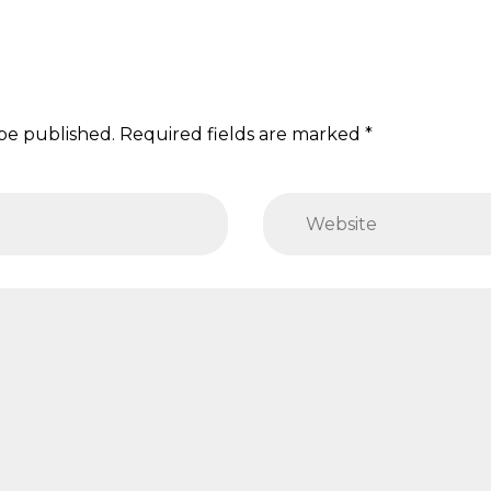
 be published. Required fields are marked *