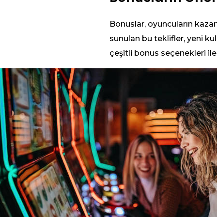
Bonuslar, oyuncuların kazan
sunulan bu teklifler, yeni k
çeşitli bonus seçenekleri il