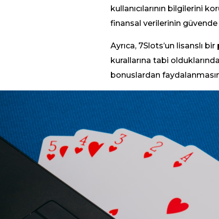
kullanıcılarının bilgilerini 
finansal verilerinin güvende
Ayrıca, 7Slots’un lisanslı b
kurallarına tabi olduklarınd
bonuslardan faydalanmasını