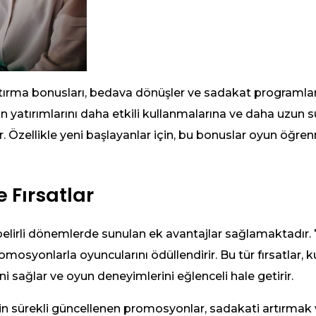
atırma bonusları, bedava dönüşler ve sadakat programları
rın yatırımlarını daha etkili kullanmalarına ve daha uzu
. Özellikle yeni başlayanlar için, bu bonuslar oyun öğrenm
 Fırsatlar
lirli dönemlerde sunulan ek avantajlar sağlamaktadır. 
mosyonlarla oyuncularını ödüllendirir. Bu tür fırsatlar, ku
 sağlar ve oyun deneyimlerini eğlenceli hale getirir.
in sürekli güncellenen promosyonlar, sadakati artırmak v