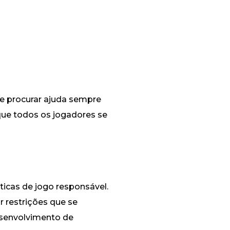
 e procurar ajuda sempre
que todos os jogadores se
icas de jogo responsável.
r restrições que se
esenvolvimento de