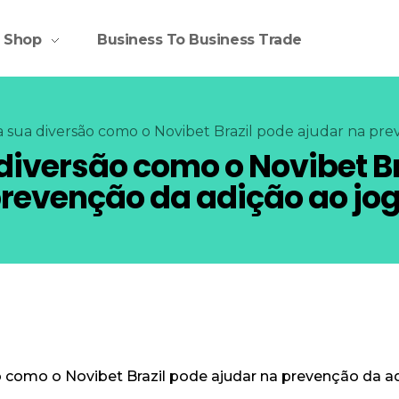
Shop
Business To Business Trade
 sua diversão como o Novibet Brazil pode ajudar na pre
diversão como o Novibet Br
revenção da adição ao jo
 como o Novibet Brazil pode ajudar na prevenção da a