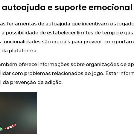
 autoajuda e suporte emocional
rias ferramentas de autoajuda que incentivam os jogad
 a possibilidade de estabelecer limites de tempo e ga
s funcionalidades são cruciais para prevenir comporta
 da plataforma.
 também oferece informações sobre organizações de a
 lidar com problemas relacionados ao jogo. Estar info
l da prevenção da adição.