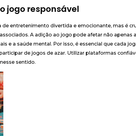
o jogo responsável
 de entretenimento divertida e emocionante, mas é cru
 associados. A adição ao jogo pode afetar não apenas a 
s e a saúde mental. Por isso, é essencial que cada j
rticipar de jogos de azar. Utilizar plataformas confi
nesse sentido.