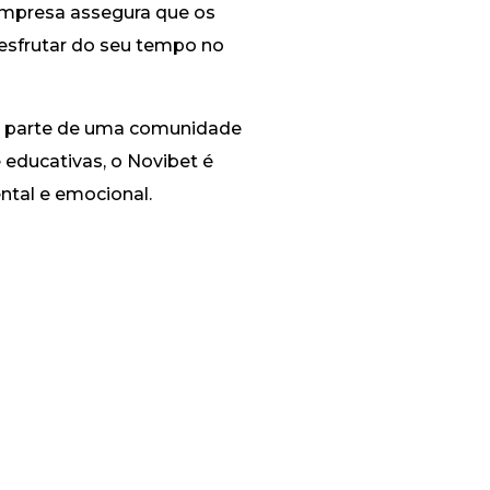
empresa assegura que os
esfrutar do seu tempo no
m parte de uma comunidade
e educativas, o Novibet é
tal e emocional.