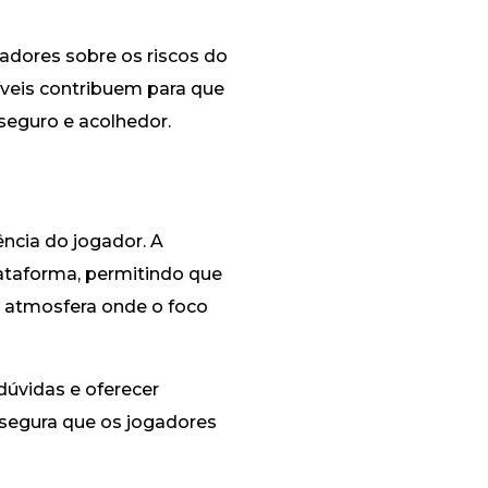
adores sobre os riscos do
íveis contribuem para que
seguro e acolhedor.
ência do jogador. A
ataforma, permitindo que
a atmosfera onde o foco
dúvidas e oferecer
ssegura que os jogadores