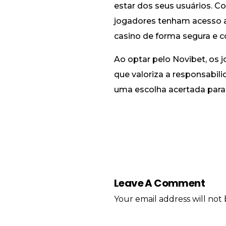
estar dos seus usuários. 
jogadores tenham acesso a
casino de forma segura e c
Ao optar pelo Novibet, o
que valoriza a responsabili
uma escolha acertada par
Leave A Comment
Your email address will not