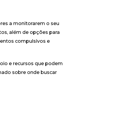
ores a monitorarem o seu
stos, além de opções para
mentos compulsivos e
poio e recursos que podem
rmado sobre onde buscar