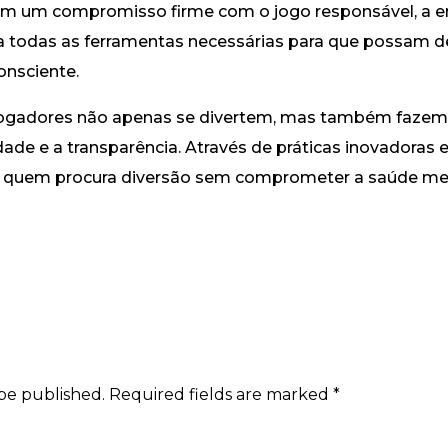
Com um compromisso firme com o jogo responsável, a 
 todas as ferramentas necessárias para que possam d
onsciente.
s jogadores não apenas se divertem, mas também faze
dade e a transparência. Através de práticas inovadoras 
a quem procura diversão sem comprometer a saúde men
 be published. Required fields are marked *