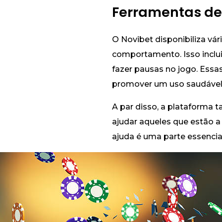
Ferramentas de
O Novibet disponibiliza vá
comportamento. Isso inclui
fazer pausas no jogo. Essa
promover um uso saudável
A par disso, a plataforma
ajudar aqueles que estão a
ajuda é uma parte essencia