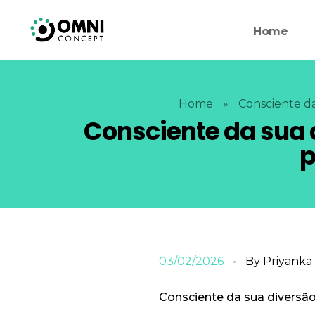
Home
Home
»
Consciente da
Consciente da sua 
p
03/02/2026
By
Priyanka
Consciente da sua diversão