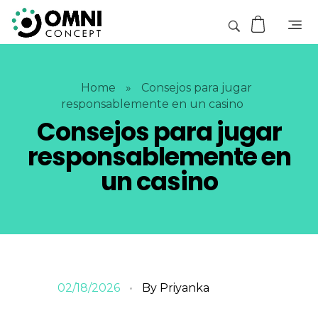
Home
»
Consejos para jugar
responsablemente en un casino
Consejos para jugar
responsablemente en
un casino
02/18/2026
By
Priyanka