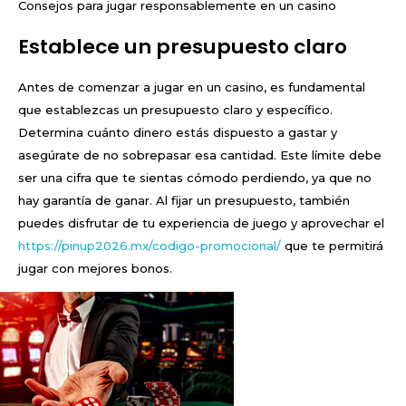
Consejos para jugar responsablemente en un casino
Establece un presupuesto claro
Antes de comenzar a jugar en un casino, es fundamental
que establezcas un presupuesto claro y específico.
Determina cuánto dinero estás dispuesto a gastar y
asegúrate de no sobrepasar esa cantidad. Este límite debe
ser una cifra que te sientas cómodo perdiendo, ya que no
hay garantía de ganar. Al fijar un presupuesto, también
puedes disfrutar de tu experiencia de juego y aprovechar el
https://pinup2026.mx/codigo-promocional/
que te permitirá
jugar con mejores bonos.