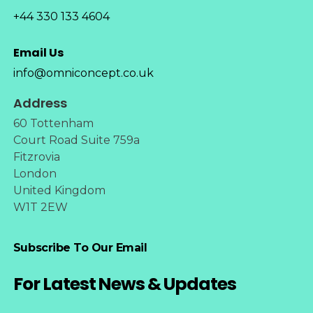
+44 330 133 4604
Email Us
info@omniconcept.co.uk
Address
60 Tottenham
Court Road Suite 759a
Fitzrovia
London
United Kingdom
W1T 2EW
Subscribe To Our Email
For Latest News & Updates