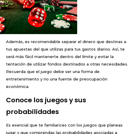
Además, es recomendable separar el dinero que destinas a
tus apuestas del que utilizas para tus gastos diarios. Así, te
será más fácil mantenerte dentro del límite y evitar la
tentación de utilizar fondos destinados a otras necesidades.
Recuerda que el juego debe ser una forma de
entretenimiento y no una fuente de preocupación
económica.
Conoce los juegos y sus
probabilidades
Es esencial que te familiarices con los juegos que planeas
jugar y que comprendas las probabilidades asociadas a