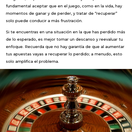
fundamental aceptar que en el juego, como en la vida, hay
momentos de ganar y de perder, y tratar de “recuperar”
solo puede conducir a más frustración.
Si te encuentras en una situación en la que has perdido más
de lo esperado, es mejor tomar un descanso y reevaluar tu
enfoque. Recuerda que no hay garantía de que al aumentar
tus apuestas vayas a recuperar lo perdido; a menudo, esto
solo amplifica el problema.