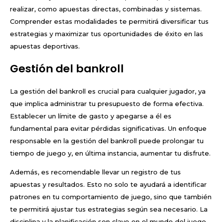
realizar, como apuestas directas, combinadas y sistemas.
Comprender estas modalidades te permitirá diversificar tus
estrategias y maximizar tus oportunidades de éxito en las
apuestas deportivas.
Gestión del bankroll
La gestión del bankroll es crucial para cualquier jugador, ya
que implica administrar tu presupuesto de forma efectiva.
Establecer un límite de gasto y apegarse a él es
fundamental para evitar pérdidas significativas. Un enfoque
responsable en la gestión del bankroll puede prolongar tu
tiempo de juego y, en última instancia, aumentar tu disfrute.
Además, es recomendable llevar un registro de tus
apuestas y resultados. Esto no solo te ayudará a identificar
patrones en tu comportamiento de juego, sino que también
te permitirá ajustar tus estrategias según sea necesario. La
disciplina y la planificación son clave en el mundo del juego.