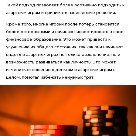
Такой подход позволяет более осознанно подходить к
азартным играм и принимать взвешенные решения.
Кроме того, многие игроки после потерь становятся
более осторожными и начинают инвестировать в свое
финансовое образование. Это может привести к
улучшению их общего состояния, так как они начинают
видеть в азартных играх не только развлечение, но и
возможность развиваться как личность. Это может
изменить отношение к деньгам и азартным играм в
целом, помогая избежать ненужных трат.