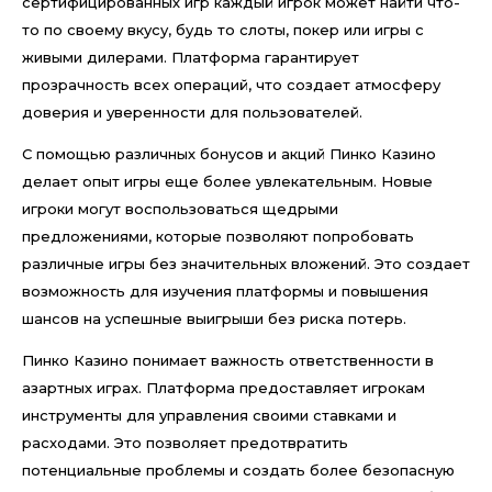
сертифицированных игр каждый игрок может найти что-
то по своему вкусу, будь то слоты, покер или игры с
живыми дилерами. Платформа гарантирует
прозрачность всех операций, что создает атмосферу
доверия и уверенности для пользователей.
С помощью различных бонусов и акций Пинко Казино
делает опыт игры еще более увлекательным. Новые
игроки могут воспользоваться щедрыми
предложениями, которые позволяют попробовать
различные игры без значительных вложений. Это создает
возможность для изучения платформы и повышения
шансов на успешные выигрыши без риска потерь.
Пинко Казино понимает важность ответственности в
азартных играх. Платформа предоставляет игрокам
инструменты для управления своими ставками и
расходами. Это позволяет предотвратить
потенциальные проблемы и создать более безопасную