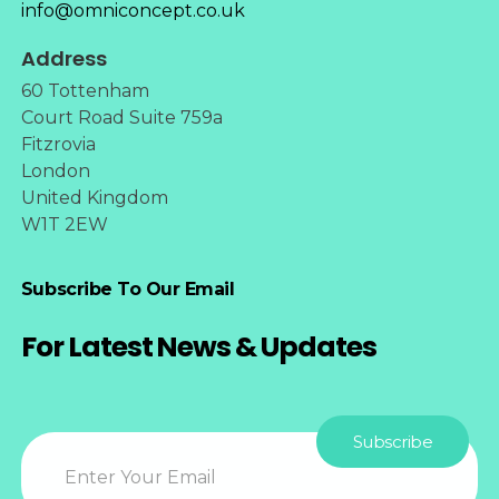
info@omniconcept.co.uk
Address
60 Tottenham
Court Road Suite 759a
Fitzrovia
London
United Kingdom
W1T 2EW
Subscribe To Our Email
For Latest News & Updates