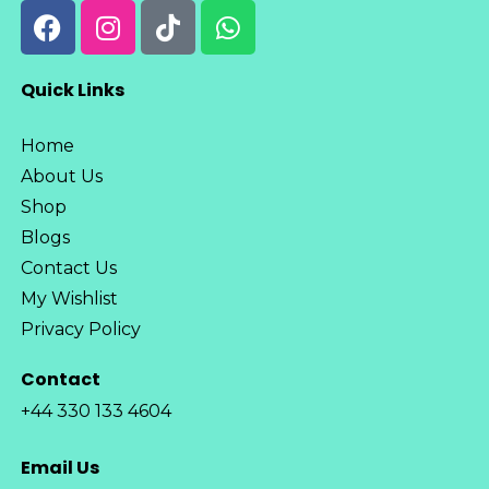
Quick Links
Home
About Us
Shop
Blogs
Contact Us
My Wishlist
Privacy Policy
Contact
+44 330 133 4604
Email Us