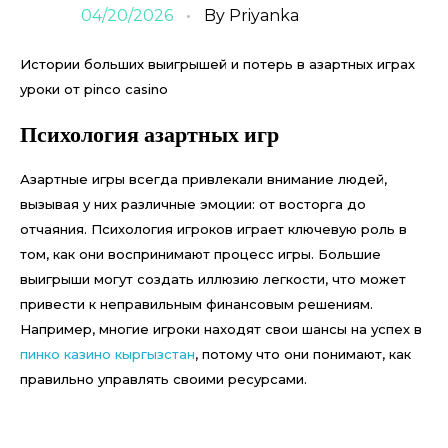
04/20/2026
By
Priyanka
Истории больших выигрышей и потерь в азартных играх
уроки от pinco casino
Психология азартных игр
Азартные игры всегда привлекали внимание людей,
вызывая у них различные эмоции: от восторга до
отчаяния. Психология игроков играет ключевую роль в
том, как они воспринимают процесс игры. Большие
выигрыши могут создать иллюзию легкости, что может
привести к неправильным финансовым решениям.
Например, многие игроки находят свои шансы на успех в
пинко казино кыргызстан
, потому что они понимают, как
правильно управлять своими ресурсами.