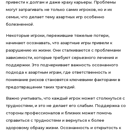
привести к долгам и даже краху карьеры. Проблемы
могут затрагивать не только самих игроков, но и их
семьи, что делает тему азартных игр особенно
болезненной.
Некоторые игроки, пережившие тяжелые потери,
начинают осознавать, что азартные игры привели к
разрушению их жизни. Они сталкиваются с проблемами
зависимости, которые требуют серьезного лечения и
поддержки. Это подчеркивает важность осознанного
подхода к азартным играм, где ответственность и
понимание рисков становятся ключевыми факторами в
предотвращении таких трагедий.
Важно учитывать, что каждый игрок может столкнуться с
трудностями, и это не делает его слабым. Поддержка со
стороны профессионалов и близких может помочь
справиться с трудностями и вернуться к более
здоровому образу жизни. Осознанность и открытость к