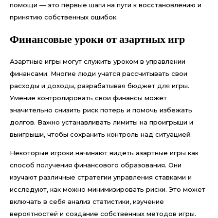
помощи — это первые шаги на пути к восстановлению и
принятию собственных ошибок.
Финансовые уроки от азартных игр
Азартные игры могут служить уроком в управлении
финансами. Многие люди учатся рассчитывать свои
расходы и доходы, разрабатывая бюджет для игры.
Умение контролировать свои финансы может
значительно снизить риск потерь и помочь избежать
долгов. Важно устанавливать лимиты на проигрыши и
выигрыши, чтобы сохранить контроль над ситуацией.
Некоторые игроки начинают видеть азартные игры как
способ получения финансового образования. Они
изучают различные стратегии управления ставками и
исследуют, как можно минимизировать риски. Это может
включать в себя анализ статистики, изучение
вероятностей и создание собственных методов игры.