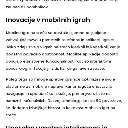
zaupanje uporabnikov.
Inovacije v mobilnih igrah
Mobilne igre na srečo so postale izjemno priljubljene
zahvaljujoč razvoju pametnih telefonov in aplikacij. Igralci
lahko zdaj uživajo v igrah na srečo kjerkoli in kadarkoli, kar je
dodatno povečalo dostopnost. Mobilne aplikacije pogosto
ponujajo edinstvene funkcionalnosti, kot so interaktivni
bonus krogi in takojšnji izidi, kar dviga raven zabave.
Poleg tega so mnoge spletne igralnice optimizirale svoje
platforme za mobilne naprave, kar omogoča enostavno
navigacijo in uporabniško izkušnjo, primerljivo s tisto na
namiznih računalnikih. Razvoj tehnologij, kot so 5G povezave,
še dodatno izboljšuje hitrost in kakovost mobilnih iger na
srečo.
Uporaba umetne inteligence in