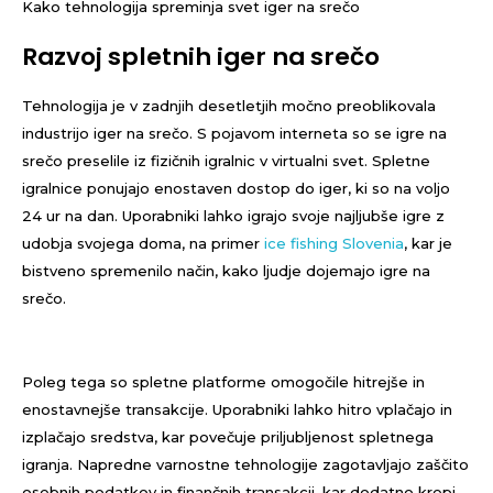
Kako tehnologija spreminja svet iger na srečo
Razvoj spletnih iger na srečo
Tehnologija je v zadnjih desetletjih močno preoblikovala
industrijo iger na srečo. S pojavom interneta so se igre na
srečo preselile iz fizičnih igralnic v virtualni svet. Spletne
igralnice ponujajo enostaven dostop do iger, ki so na voljo
24 ur na dan. Uporabniki lahko igrajo svoje najljubše igre z
udobja svojega doma, na primer
ice fishing Slovenia
, kar je
bistveno spremenilo način, kako ljudje dojemajo igre na
srečo.
Poleg tega so spletne platforme omogočile hitrejše in
enostavnejše transakcije. Uporabniki lahko hitro vplačajo in
izplačajo sredstva, kar povečuje priljubljenost spletnega
igranja. Napredne varnostne tehnologije zagotavljajo zaščito
osebnih podatkov in finančnih transakcij, kar dodatno krepi