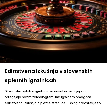
Edinstvena izkušnja v slovenskih
spletnih igralnicah
Slovenske spletne igralnice se nenehno razvijajo in
prilagajajo novim tehnologijam, kar igralcem omogoča
edinstveno izkušnjo. Spletna stran Ice Fishing predstavlja to