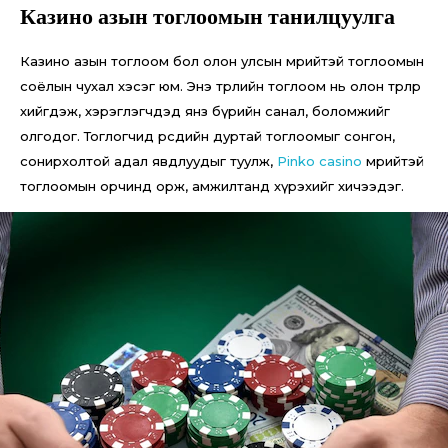
Казино азын тоглоомын танилцуулга
Казино азын тоглоом бол олон улсын мөрийтэй тоглоомын
соёлын чухал хэсэг юм. Энэ төрлийн тоглоом нь олон төрлөөр
хийгдэж, хэрэглэгчдэд янз бүрийн санал, боломжийг
олгодог. Тоглогчид өөрсдийн дуртай тоглоомыг сонгон,
сонирхолтой адал явдлуудыг туулж,
Pinko casino
мөрийтэй
тоглоомын орчинд орж, амжилтанд хүрэхийг хичээдэг.