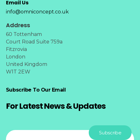
Email Us
info@omniconcept.co.uk
Address
60 Tottenham
Court Road Suite 759a
Fitzrovia
London
United Kingdom
W1T 2EW
Subscribe To Our Email
For Latest News & Updates