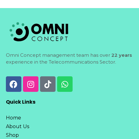
Omni Concept management team has over
22 years
experience in the Telecommunications Sector.
Quick Links
Home
About Us
Shop