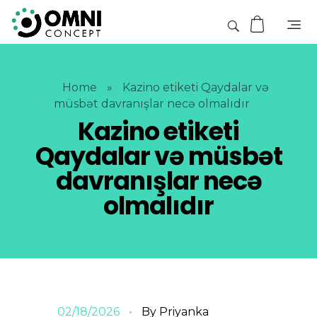
Home
»
Kazino etiketi Qaydalar və
müsbət davranışlar necə olmalıdır
Kazino etiketi
Qaydalar və müsbət
davranışlar necə
olmalıdır
02/18/2026
By
Priyanka