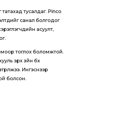
татахад тусалдаг. Pinco
түүдийг санал болгодог
 хэрэглэгчдийн асуулт,
ог.
оомоор тоглох боломжтой.
уль эрх зүйн бүх
рүүлжээ. Ингэснээр
ой болсон.