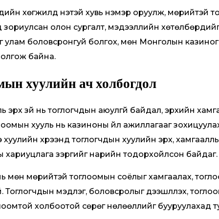
чдийн хөгжилд үнэтэй хувь нэмэр оруулж, мөрийтэй 
д зориулсан олон сургалт, мэдээллийн хөтөлбөрүүдийг
оог улам боловсронгуй болгох, мөн Монголын казин
болгож байна.
мын хуулийн ач холбогдол
эрх зүй нь тоглогчдын аюулгүй байдал, эрхийн хамгаа
глоомын хууль нь казиноны үйл ажиллагааг зохицуула
э хуулийн хүрээнд тоглогчдын хуулийн эрх, хамгаал
ы хариуцлага зэргийг нарийн тодорхойлсон байдаг.
 нь мөн мөрийтэй тоглоомын соёлыг хамгаалах, тогл
ой. Тоглогчдын мэдлэг, боловсролыг дээшлүүлэх, тогл
лоомтой холбоотой сөрөг нөлөөллийг бууруулахад ту