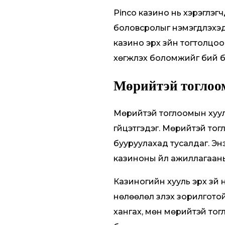
Pinco казино нь хэрэглэг
боловсролыг нэмэгдүүлэхэ
казино эрх зүйн тогтолц
хөгжүүлэх боломжийг бий 
Мөрийтэй тоглоо
Мөрийтэй тоглоомын хууль 
гүйцэтгэдэг. Мөрийтэй то
бууруулахад тусалдаг. Эн
казиноны үйл ажиллагаан
Казиногийн хууль эрх зүй
нөлөөлөл үзүүлэх зорилгот
хангах, мөн мөрийтэй тог