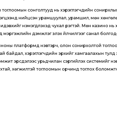
тоглоомын сонголтууд нь хэрэглэгчдийн сонирхлыг 
эгцээнд нийцсэн урамшуулал, урамшил, мөн хөнгөлөл
идэвхийг нэмэгдүүлэхэд чухал үүрэгтэй. Мөн казино нь
мэргэжлийн дэмжлэг үзүүлэх үйлчилгээг санал болгод
азиноны платформд нэвтэрч, олон сонирхолтой тогл
й байдал, хэрэглэгчдийн эрхийг хамгаалахын тулд ху
омжит эрсдэлээс урьдчилан сэргийлэх системийг нэвт
 тухтай, хөгжилтэй тоглоомын орчинд тоглох боломжт