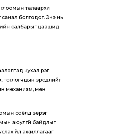
тоглоомын талаархи
 санал болгодог. Энэ нь
огийн салбарыг цаашид
лалтад чухал үүрэг
х, тоглогчдын эрсдлийг
лын механизм, мөн
оомын соёлд эерэг
оомын аюулгүй байдлыг
слах үйл ажиллагааг