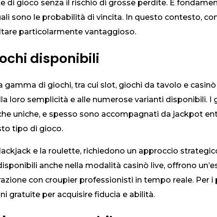
e di gioco senza il rischio di grosse perdite. È fondame
uali sono le probabilità di vincita. In questo contesto, c
sultare particolarmente vantaggioso.
giochi disponibili
amma di giochi, tra cui slot, giochi da tavolo e casinò li
lla loro semplicità e alle numerose varianti disponibili. I
iche uniche, e spesso sono accompagnati da jackpot en
o tipo di gioco.
 blackjack e la roulette, richiedono un approccio strate
 disponibili anche nella modalità casinò live, offrono un’
razione con croupier professionisti in tempo reale. Per i p
ni gratuite per acquisire fiducia e abilità.