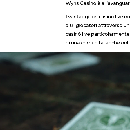
Wyns Casino è all’avanguardi
I vantaggi del casinò live no
altri giocatori attraverso u
casinò live particolarmente
di una comunità, anche onli