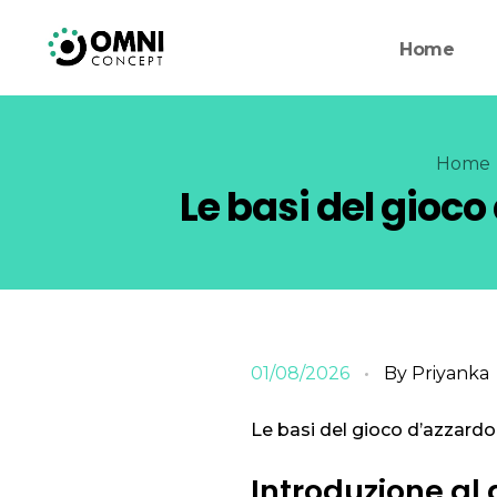
Home
Home
Le basi del gioc
01/08/2026
By
Priyanka
Le basi del gioco d’azzardo
Introduzione al