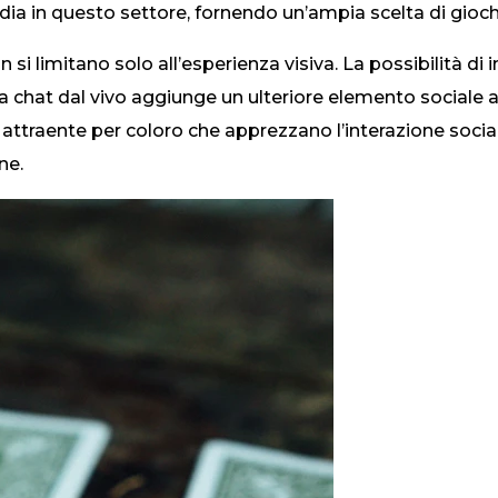
a in questo settore, fornendo un’ampia scelta di giochi l
n si limitano solo all’esperienza visiva. La possibilità di i
na chat dal vivo aggiunge un ulteriore elemento sociale a
 attraente per coloro che apprezzano l’interazione social
ne.