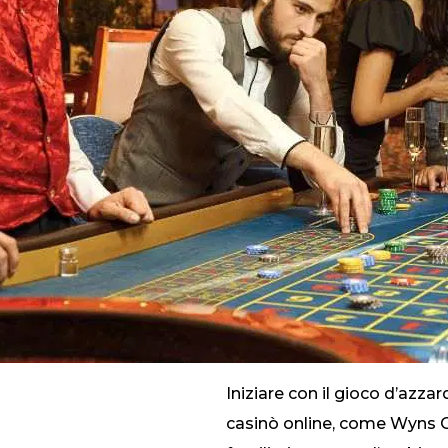
Iniziare con il gioco d’az
casinò online, come Wyns C