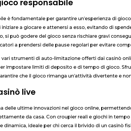
 gioco responsabile
le è fondamentale per garantire un’esperienza di gioco
 iniziare a giocare e attenersi a esso, evitando di spend
, si può godere del gioco senza rischiare gravi cons
ocatori a prendersi delle pause regolari per evitare com
ui vari strumenti di auto-limitazione offerti dai casinò o
er impostare limiti di deposito e di tempo di gioco. Sfru
arantire che il gioco rimanga un’attività divertente e no
asinò live
na delle ultime innovazioni nel gioco online, permettendo
ttamente da casa. Con croupier reali e giochi in tempo r
dinamica, ideale per chi cerca il brivido di un casinò fi