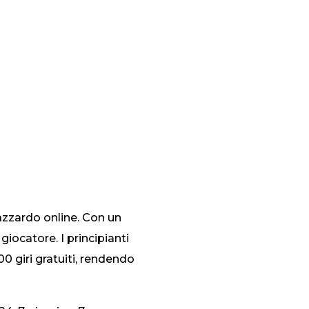
azzardo online. Con un
giocatore. I principianti
 giri gratuiti, rendendo