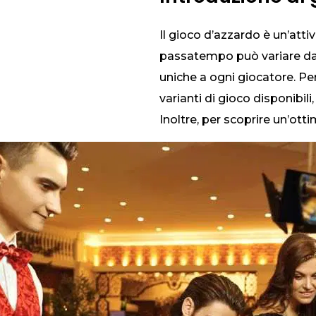
Il gioco d’azzardo è un’atti
passatempo può variare da 
uniche a ogni giocatore. Pe
varianti di gioco disponibil
Inoltre, per scoprire un’otti