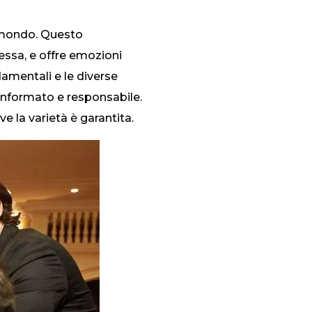
il mondo. Questo
ssa, e offre emozioni
damentali e le diverse
 informato e responsabile.
ove la varietà è garantita.