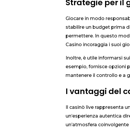
Strategie per il
Giocare in modo responsabi
stabilire un budget prima di
permettere. In questo modo
Casino incoraggia i suoi gi
Inoltre, è utile informarsi s
esempio, fornisce opzioni p
mantenere il controllo e a g
I vantaggi del c
Il casinò live rappresenta u
un’esperienza autentica dire
un’atmosfera coinvolgente e 