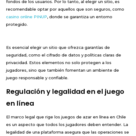
fondos de los usuarios. Por lo tanto, al elegir un sitio, es
recomendable optar por aquellos que son seguros, como
casino online PINUP
, donde se garantiza un entorno
protegido.
Es esencial elegir un sitio que ofrezca garantías de
seguridad, como el cifrado de datos y políticas claras de
privacidad. Estos elementos no solo protegen a los
jugadores, sino que también fomentan un ambiente de
juego responsable y confiable.
Regulación y legalidad en el juego
en línea
El marco legal que rige los juegos de azar en línea en Chile
es un aspecto que todos los jugadores deben entender. La
legalidad de una plataforma asegura que las operaciones se