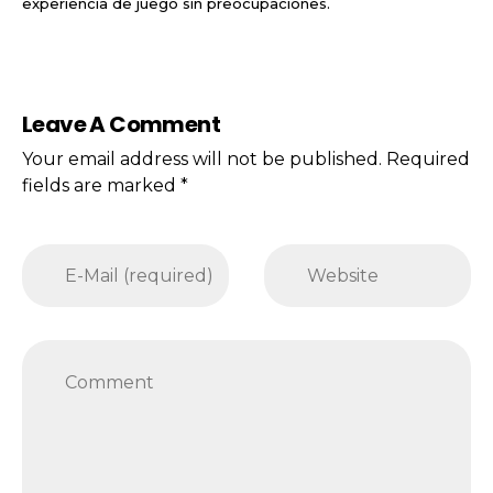
experiencia de juego sin preocupaciones.
Leave A Comment
Your email address will not be published. Required
fields are marked *