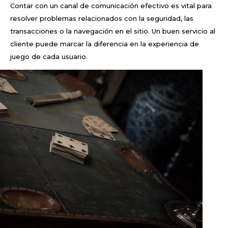
Contar con un canal de comunicación efectivo es vital para
resolver problemas relacionados con la seguridad, las
transacciones o la navegación en el sitio. Un buen servicio al
cliente puede marcar la diferencia en la experiencia de
juego de cada usuario.