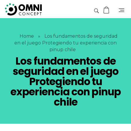
Home
»
Los fundamentos de seguridad
en el juego Protegiendo tu experiencia con
pinup chile
Los fundamentos de
seguridad en el juego
Protegiendo tu
experiencia con pinup
chile