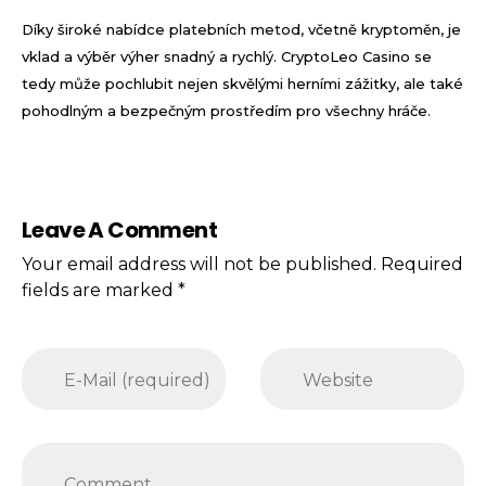
Díky široké nabídce platebních metod, včetně kryptoměn, je
vklad a výběr výher snadný a rychlý. CryptoLeo Casino se
tedy může pochlubit nejen skvělými herními zážitky, ale také
pohodlným a bezpečným prostředím pro všechny hráče.
Leave A Comment
Your email address will not be published. Required
fields are marked *