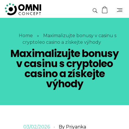
Home
»
Maximalizujte bonusy v casinu s
cryptoleo casino a získejte výhody
Maximalizujte bonusy
v casinu s cryptoleo
casino a získejte
výhody
03/02/2026
By
Priyanka