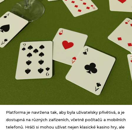
Platforma je navržena tak, aby byla uživatelsky přívětivá, a je
dostupná na různých zařízeních, včetně počítačů a mobilních
telefonů. Hráči si mohou užívat nejen klasické kasino hry, ale