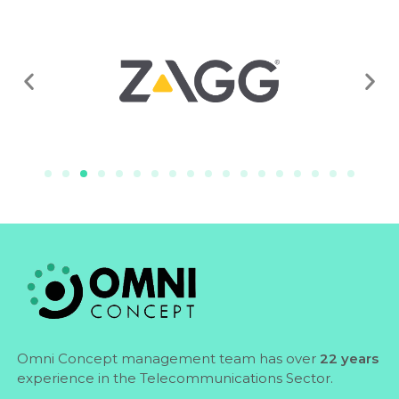
Omni Concept management team has over
22 years
experience in the Telecommunications Sector.