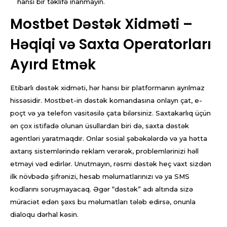
hansı bir təklifə inanmayın.
Mostbet Dəstək Xidməti –
Həqiqi və Saxta Operatorları
Ayırd Etmək
Etibarlı dəstək xidməti, hər hansı bir platformanın ayrılmaz
hissəsidir. Mostbet-in dəstək komandasına onlayn çat, e-
poçt və ya telefon vasitəsilə çata bilərsiniz. Saxtakarlıq üçün
ən çox istifadə olunan üsullardan biri də, saxta dəstək
agentləri yaratmaqdır. Onlar sosial şəbəkələrdə və ya hətta
axtarış sistemlərində reklam verərək, problemlərinizi həll
etməyi vəd edirlər. Unutmayın, rəsmi dəstək heç vaxt sizdən
ilk növbədə şifrənizi, hesab məlumatlarınızı və ya SMS
kodlarını soruşmayacaq. Əgər “dəstək” adı altında sizə
müraciət edən şəxs bu məlumatları tələb edirsə, onunla
dialoqu dərhal kəsin.