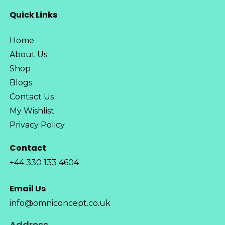
Quick Links
Home
About Us
Shop
Blogs
Contact Us
My Wishlist
Privacy Policy
Contact
+44 330 133 4604
Email Us
info@omniconcept.co.uk
Address