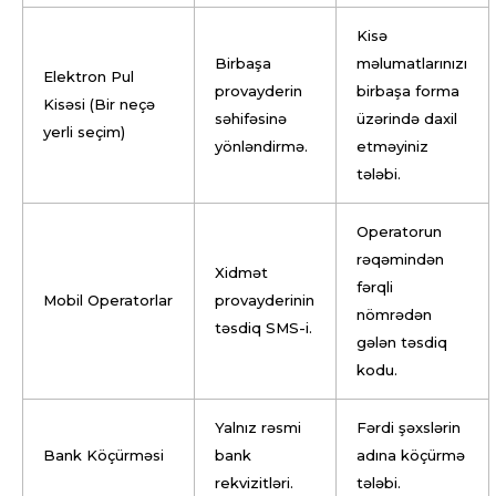
Kisə
Birbaşa
məlumatlarınızı
Elektron Pul
provayderin
birbaşa forma
Kisəsi (Bir neçə
səhifəsinə
üzərində daxil
yerli seçim)
yönləndirmə.
etməyiniz
tələbi.
Operatorun
rəqəmindən
Xidmət
fərqli
Mobil Operatorlar
provayderinin
nömrədən
təsdiq SMS-i.
gələn təsdiq
kodu.
Yalnız rəsmi
Fərdi şəxslərin
Bank Köçürməsi
bank
adına köçürmə
rekvizitləri.
tələbi.