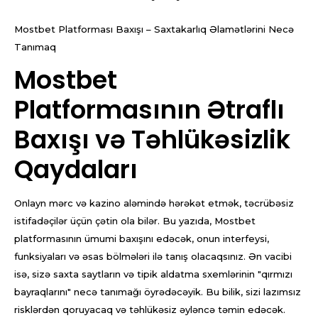
Mostbet Platforması Baxışı – Saxtakarlıq Əlamətlərini Necə
Tanımaq
Mostbet
Platformasının Ətraflı
Baxışı və Təhlükəsizlik
Qaydaları
Onlayn mərc və kazino aləmində hərəkət etmək, təcrübəsiz
istifadəçilər üçün çətin ola bilər. Bu yazıda, Mostbet
platformasının ümumi baxışını edəcək, onun interfeysi,
funksiyaları və əsas bölmələri ilə tanış olacaqsınız. Ən vacibi
isə, sizə saxta saytların və tipik aldatma sxemlərinin "qırmızı
bayraqlarını" necə tanımağı öyrədəcəyik. Bu bilik, sizi lazımsız
risklərdən qoruyacaq və təhlükəsiz əyləncə təmin edəcək.