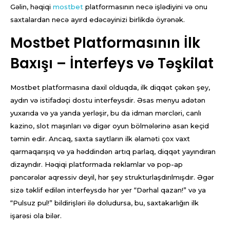
Gəlin, həqiqi
mostbet
platformasının necə işlədiyini və onu
saxtalardan necə ayırd edəcəyinizi birlikdə öyrənək.
Mostbet Platformasının İlk
Baxışı – İnterfeys və Təşkilat
Mostbet platformasına daxil olduqda, ilk diqqət çəkən şey,
aydın və istifadəçi dostu interfeysdir. Əsas menyu adətən
yuxarıda və ya yanda yerləşir, bu da idman mərcləri, canlı
kazino, slot maşınları və digər oyun bölmələrinə asan keçid
təmin edir. Ancaq, saxta saytların ilk əlaməti çox vaxt
qarmaqarışıq və ya həddindən artıq parlaq, diqqət yayındıran
dizayndır. Həqiqi platformada reklamlar və pop-ap
pəncərələr aqressiv deyil, hər şey strukturlaşdırılmışdır. Əgər
sizə təklif edilən interfeysdə hər yer “Dərhal qazan!” və ya
“Pulsuz pul!” bildirişləri ilə doludursa, bu, saxtakarlığın ilk
işarəsi ola bilər.