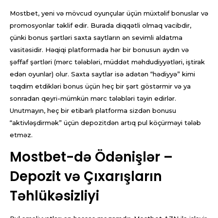
Mostbet, yeni və mövcud oyunçular üçün müxtəlif bonuslar və
promosyonlar təklif edir. Burada diqqətli olmaq vacibdir,
çünki bonus şərtləri saxta saytların ən sevimli aldatma
vasitəsidir. Həqiqi platformada hər bir bonusun aydın və
şəffaf şərtləri (mərc tələbləri, müddət məhdudiyyətləri, iştirak
edən oyunlar) olur. Saxta saytlar isə adətən “hədiyyə” kimi
təqdim etdikləri bonus üçün heç bir şərt göstərmir və ya
sonradan qeyri-mümkün mərc tələbləri təyin edirlər.
Unutmayın, heç bir etibarlı platforma sizdən bonusu
“aktivləşdirmək” üçün depozitdən artıq pul köçürməyi tələb
etməz.
Mostbet-də Ödənişlər –
Depozit və Çıxarışların
Təhlükəsizliyi