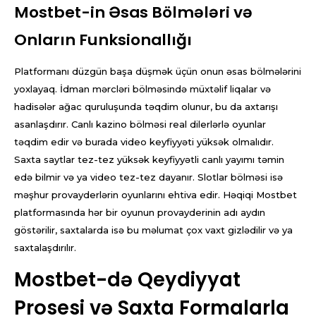
Mostbet-in Əsas Bölmələri və
Onların Funksionallığı
Platformanı düzgün başa düşmək üçün onun əsas bölmələrini
yoxlayaq. İdman mərcləri bölməsində müxtəlif liqalar və
hadisələr ağac quruluşunda təqdim olunur, bu da axtarışı
asanlaşdırır. Canlı kazino bölməsi real dilerlərlə oyunlar
təqdim edir və burada video keyfiyyəti yüksək olmalıdır.
Saxta saytlar tez-tez yüksək keyfiyyətli canlı yayımı təmin
edə bilmir və ya video tez-tez dayanır. Slotlar bölməsi isə
məşhur provayderlərin oyunlarını ehtiva edir. Həqiqi Mostbet
platformasında hər bir oyunun provayderinin adı aydın
göstərilir, saxtalarda isə bu məlumat çox vaxt gizlədilir və ya
saxtalaşdırılır.
Mostbet-də Qeydiyyat
Prosesi və Saxta Formalarla