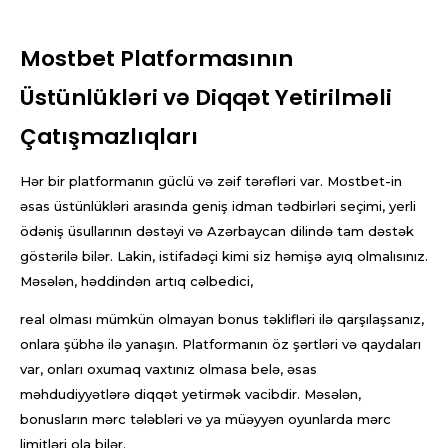
Mostbet Platformasının
Üstünlükləri və Diqqət Yetirilməli
Çatışmazlıqları
Hər bir platformanın güclü və zəif tərəfləri var. Mostbet-in
əsas üstünlükləri arasında geniş idman tədbirləri seçimi, yerli
ödəniş üsullarının dəstəyi və Azərbaycan dilində tam dəstək
göstərilə bilər. Lakin, istifadəçi kimi siz həmişə ayıq olmalısınız.
Məsələn, həddindən artıq cəlbedici,
real olması mümkün olmayan bonus təklifləri ilə qarşılaşsanız,
onlara şübhə ilə yanaşın. Platformanın öz şərtləri və qaydaları
var, onları oxumaq vaxtınız olmasa belə, əsas
məhdudiyyətlərə diqqət yetirmək vacibdir. Məsələn,
bonusların mərc tələbləri və ya müəyyən oyunlarda mərc
limitləri ola bilər.