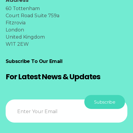
60 Tottenham
Court Road Suite 759a
Fitzrovia
London
United Kingdom
W1T 2EW
Subscribe To Our Email
For Latest News & Updates