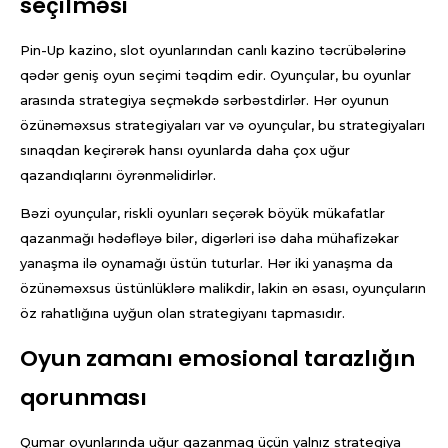
seçilməsi
Pin-Up kazino, slot oyunlarından canlı kazino təcrübələrinə
qədər geniş oyun seçimi təqdim edir. Oyunçular, bu oyunlar
arasında strategiya seçməkdə sərbəstdirlər. Hər oyunun
özünəməxsus strategiyaları var və oyunçular, bu strategiyaları
sınaqdan keçirərək hansı oyunlarda daha çox uğur
qazandıqlarını öyrənməlidirlər.
Bəzi oyunçular, riskli oyunları seçərək böyük mükafatlar
qazanmağı hədəfləyə bilər, digərləri isə daha mühafizəkar
yanaşma ilə oynamağı üstün tuturlar. Hər iki yanaşma da
özünəməxsus üstünlüklərə malikdir, lakin ən əsası, oyunçuların
öz rahatlığına uyğun olan strategiyanı tapmasıdır.
Oyun zamanı emosional tarazlığın
qorunması
Qumar oyunlarında uğur qazanmaq üçün yalnız strategiya