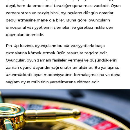
deyil, həm də emosional tarazlığın qorunması vacibdir. Oyun
zamanı stres və təzyiq hissi, oyunçuların düzgün qərarlar
qəbul etməsinə mane ola bilər. Buna görə, oyunçuların
emosional vəziyyətlərini izləmələri və gərəksiz risklərdən
qaçmaları önəmlidir.
Pin-Up kazino, oyunçuların bu cür vəziyyətlərlə başa
çıxmalarına kömək etmək üçün resurslar təqdim edir.
Oyunçular, oyun zamanı fasilələr verməyi və düşündüklərini
zaman oyunu dayandırmağı unutmamalıdırlar. Bu yanaşma,
uzunmüddətli oyun mədəniyyətinin formalaşmasına və daha
sağlam oyun mühitinin yaradılmasına xidmət edir.