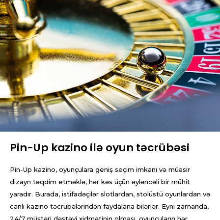
Pin-Up kazino ilə oyun təcrübəsi
Pin-Up kazino, oyunçulara geniş seçim imkanı və müasir
dizayn təqdim etməklə, hər kəs üçün əyləncəli bir mühit
yaradır. Burada, istifadəçilər slotlardan, stolüstü oyunlardan və
canlı kazino təcrübələrindən faydalana bilərlər. Eyni zamanda,
24/7 müştəri dəstəyi xidmətinin olması, oyunçuların hər