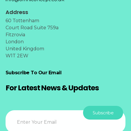
Address
60 Tottenham
Court Road Suite 759a
Fitzrovia
London
United Kingdom
W1T 2EW
Subscribe To Our Email
For Latest News & Updates