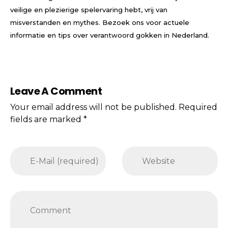
veilige en plezierige spelervaring hebt, vrij van
misverstanden en mythes. Bezoek ons voor actuele
informatie en tips over verantwoord gokken in Nederland.
Leave A Comment
Your email address will not be published. Required
fields are marked *