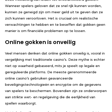
Wanneer spelers geloven dat ze snel rijk kunnen worden,
kunnen ze geneigd zijn om meer geld uit te geven dan ze
zich kunnen veroorloven. Het is cruciaal om realistische
verwachtingen te hebben en te beseffen dat gokken geen
manier is om financiële problemen op te lossen.
Online gokken is onveilig
Veel mensen denken dat online gokken onveilig is, vooral in
vergelijking met traditionele casino’s. Deze mythe is echter
niet op waarheid gebaseerd, mits je speelt op legale en
gereguleerde platforms. De meeste gerenommeerde
online casino’s gebruiken geavanceerde
beveiligingstechnologieën en encryptie om de gegevens
van spelers te beschermen. Bovendien zijn ze onderworpen
aan strikte wet- en regelgeving die de eerlijkheid van
spellen waarborgt.