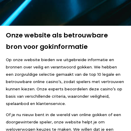
Onze website als betrouwbare
bron voor gokinformatie
Op onze website bieden we uitgebreide informatie en
bronnen over veilig en verantwoord gokken. We hebben
een zorgvuldige selectie gemaakt van de top 10 legale en
betrouwbare online casino’s, zodat spelers met vertrouwen
kunnen kiezen. Onze experts beoordelen deze casino’s op
basis van verschillende criteria, waaronder veiligheid,
spelaanbod en klantenservice.
Of je nu nieuw bent in de wereld van online gokken of een
doorgewinterde speler, onze website helpt je om
weloverwogen keuzes te maken. We willen dat je een