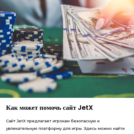
Как может помочь сайт JetX
Сайт JetX предлагает игрокам безопасную и
увлекательную платформу для игры. Здесь можно найти