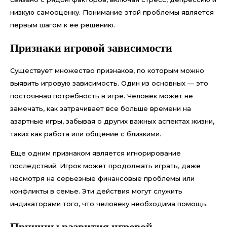
низкую самооценку. Понимание этой проблемы является
первым шагом к ее решению.
Признаки игровой зависимости
Существует множество признаков, по которым можно
выявить игровую зависимость. Один из основных — это
постоянная потребность в игре. Человек может не
замечать, как затрачивает все больше времени на
азартные игры, забывая о других важных аспектах жизни,
таких как работа или общение с близкими.
Еще одним признаком является игнорирование
последствий. Игрок может продолжать играть, даже
несмотря на серьезные финансовые проблемы или
конфликты в семье. Эти действия могут служить
индикаторами того, что человеку необходима помощь.
Причины развития игровой