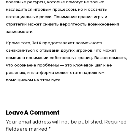
полезные ресурсы, которые помогут не только
насладиться игровым процессом, но и осознать
потенциальные риски. Понимание правил игры и
стратегий может снизить вероятность возникновения
зависимости.
Кроме того, JetX предоставляет возможность
ознакомиться с отзывами других игроков, что может
помочь в понимании собственных границ. Важно помнить,
что осознание проблемы — это ключевой шаг к ее
решению, и платформа может стать надежным
помощником на этом пути.
Leave A Comment
Your email address will not be published. Required
fields are marked *