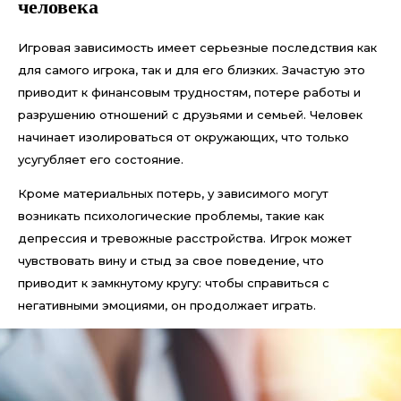
человека
Игровая зависимость имеет серьезные последствия как
для самого игрока, так и для его близких. Зачастую это
приводит к финансовым трудностям, потере работы и
разрушению отношений с друзьями и семьей. Человек
начинает изолироваться от окружающих, что только
усугубляет его состояние.
Кроме материальных потерь, у зависимого могут
возникать психологические проблемы, такие как
депрессия и тревожные расстройства. Игрок может
чувствовать вину и стыд за свое поведение, что
приводит к замкнутому кругу: чтобы справиться с
негативными эмоциями, он продолжает играть.