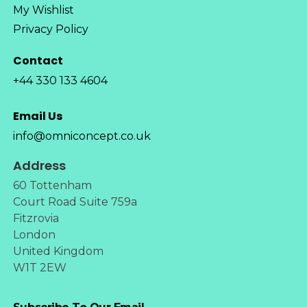
My Wishlist
Privacy Policy
Contact
+44 330 133 4604
Email Us
info@omniconcept.co.uk
Address
60 Tottenham
Court Road Suite 759a
Fitzrovia
London
United Kingdom
W1T 2EW