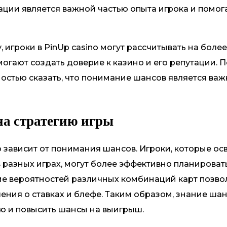
ции является важной частью опыта игрока и помог
 игроки в PinUp casino могут рассчитывать на более
могают создать доверие к казино и его репутации. П
ностью сказать, что понимание шансов является ва
на стратегию игры
 зависит от понимания шансов. Игроки, которые о
 разных играх, могут более эффективно планировать
ие вероятностей различных комбинаций карт позво
ния о ставках и блефе. Таким образом, знание ша
ю и повысить шансы на выигрыш.