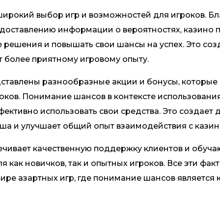
 широкий выбор игр и возможностей для игроков. Б
доставлению информации о вероятностях, казино 
решения и повышать свои шансы на успех. Это со
т более приятному игровому опыту.
едставлены разнообразные акции и бонусы, которы
оков. Понимание шансов в контексте использовани
ективно использовать свои средства. Это создает
а и улучшает общий опыт взаимодействия с казин
печивает качественную поддержку клиентов и обуча
 как новичков, так и опытных игроков. Все эти фак
ре азартных игр, где понимание шансов является к