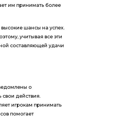
ает им принимать более
 высокие шансы на успех.
оэтому, учитывая все эти
жной составляющей удачи
сведомлены о
 свои действия.
ляет игрокам принимать
нсов помогает