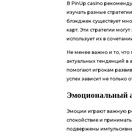
В PinUp casino рекоменду
изучать разные стратегии
блэкджек существует мно
карт. Эти стратегии могу
использует их в сочетан
Не менее важно и то, что
актуальных тенденций в а
помогают игрокам развива
успех зависит не только о
Эмоциональный а
Эмоции играют важную ро
спокойствие и принимать
подвержены импульсивным