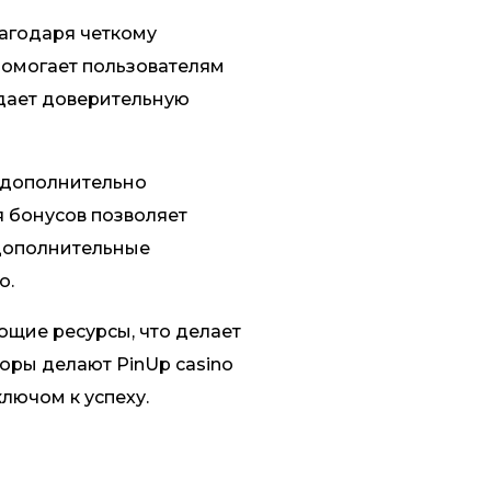
лагодаря четкому
помогает пользователям
здает доверительную
е дополнительно
я бонусов позволяет
 дополнительные
о.
ющие ресурсы, что делает
торы делают PinUp casino
лючом к успеху.