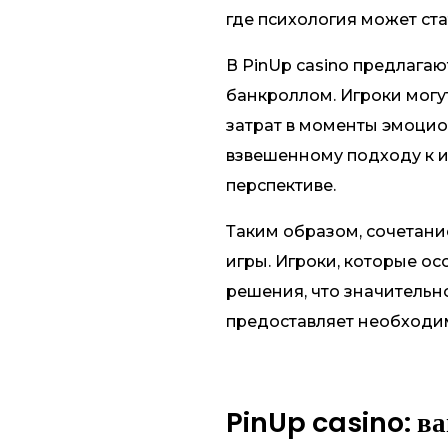
где психология может ст
В PinUp casino предлага
банкроллом. Игроки могу
затрат в моменты эмоцио
взвешенному подходу к иг
перспективе.
Таким образом, сочетани
игры. Игроки, которые о
решения, что значительно
предоставляет необходим
PinUp casino: ва