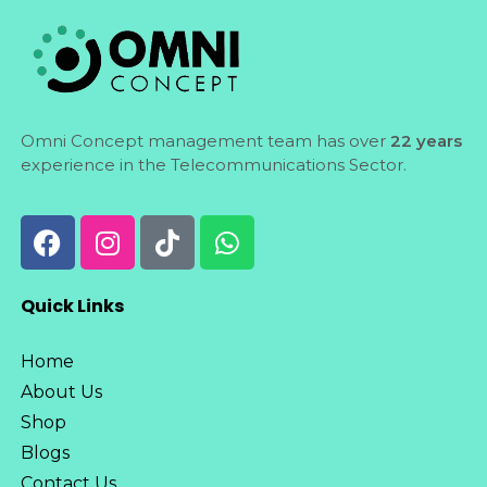
Omni Concept management team has over
22 years
experience in the Telecommunications Sector.
Quick Links
Home
About Us
Shop
Blogs
Contact Us