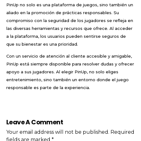
PinUp no solo es una plataforma de juegos, sino también un
aliado en la promoción de prácticas responsables. Su
compromiso con la seguridad de los jugadores se refleja en
las diversas herramientas y recursos que ofrece. Al acceder
a la plataforma, los usuarios pueden sentirse seguros de
que su bienestar es una prioridad.
Con un servicio de atención al cliente accesible y amigable,
PinUp está siempre disponible para resolver dudas y ofrecer
apoyo a sus jugadores. Al elegir PinUp, no solo eliges
entretenimiento, sino también un entorno donde el juego
responsable es parte de la experiencia.
Leave A Comment
Your email address will not be published. Required
fields are marked *