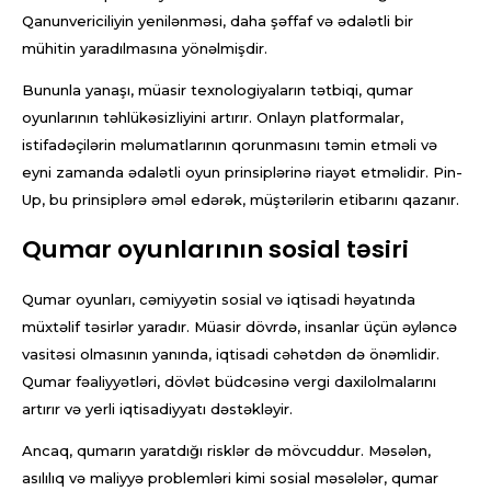
Qanunvericiliyin yenilənməsi, daha şəffaf və ədalətli bir
mühitin yaradılmasına yönəlmişdir.
Bununla yanaşı, müasir texnologiyaların tətbiqi, qumar
oyunlarının təhlükəsizliyini artırır. Onlayn platformalar,
istifadəçilərin məlumatlarının qorunmasını təmin etməli və
eyni zamanda ədalətli oyun prinsiplərinə riayət etməlidir. Pin-
Up, bu prinsiplərə əməl edərək, müştərilərin etibarını qazanır.
Qumar oyunlarının sosial təsiri
Qumar oyunları, cəmiyyətin sosial və iqtisadi həyatında
müxtəlif təsirlər yaradır. Müasir dövrdə, insanlar üçün əyləncə
vasitəsi olmasının yanında, iqtisadi cəhətdən də önəmlidir.
Qumar fəaliyyətləri, dövlət büdcəsinə vergi daxilolmalarını
artırır və yerli iqtisadiyyatı dəstəkləyir.
Ancaq, qumarın yaratdığı risklər də mövcuddur. Məsələn,
asılılıq və maliyyə problemləri kimi sosial məsələlər, qumar