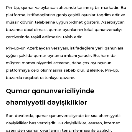
Pin-Up, qumar və əyləncə sahəsində tanınmış bir markadır. Bu
platforma, istifadəçilərinə geniş çeşidli oyunlar təqdim edir və
müasir dövrün tələblərinə uyğun xidmət göstərir. Azərbaycan
bazarına daxil olması, qumar oyunlarının lokal qanunvericiliyi
çərçivəsində təşkil edilməsini tələb edir.
Pin-Up-un Azərbaycan versiyası, istifadəçilərə yerli qanunlara
uyğun şəkildə qumar oynama imkanı yaradır. Bu, həm də
müştəri məmnuniyyətini artıraraq, daha çox oyunçunun
platformaya cəlb olunmasına səbəb olur. Beləliklə, Pin-Up,
bazarda rəqabət üstünlüyü qazanır.
Qumar qanunvericiliyində
əhəmiyyətli dəyişikliklər
Son dövrlərdə, qumar qanunvericiliyində bir sıra əhəmiyyətli
dəyişikliklər baş vermişdir. Bu dəyişikliklər, əsasən, internet
üzərindən qumar oyunlarının tənzimlənməsi ilə bağlıdır.