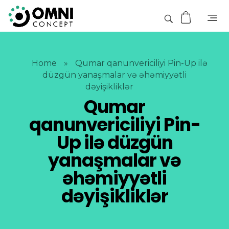
Home
»
Qumar qanunvericiliyi Pin-Up ilə
düzgün yanaşmalar və əhəmiyyətli
dəyişikliklər
Qumar
qanunvericiliyi Pin-
Up ilə düzgün
yanaşmalar və
əhəmiyyətli
dəyişikliklər