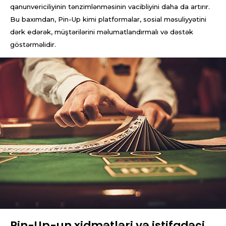
qanunvericiliyinin tənzimlənməsinin vacibliyini daha da artırır.
Bu baxımdan, Pin-Up kimi platformalar, sosial məsuliyyətini
dərk edərək, müştərilərini məlumatlandırmalı və dəstək
göstərməlidir.
Pin-Up-un xidmətləri və istifadəçi