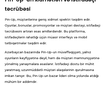
təcrübəsi
Pin-Up, müştərilərinə geniş xidmət spektri təqdim edir.
Oyunlar, bonuslar, promosyonlar və müştəri dəstəyi, istifadəçi
təcrübəsini artıran əsas amillərdəndir. Bu platforma,
istifadəçilərin rahatlığı üçün müasir interfeys və mobil
tətbiqetmələr təqdim edir.
Azərbaycan bazarında Pin-Up-un müvəffəqiyyəti, yalnız
oyunların keyfiyyətinə deyil, həm də müştəri məmnuniyyətinə
yönəlmiş yanaşmalara əsaslanır. İstifadəçi dostu bir mühit
yaratmaq, uzunmüddətli müştəri əlaqələrinin qurulmasına
imkan tanıyır. Bu, Pin-Up-un bazar lideri olma yolunda atdığı
mühüm bir addımdır.