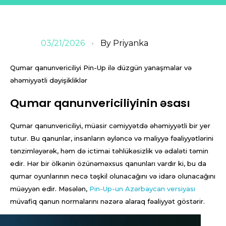
03/21/2026
By
Priyanka
Qumar qanunvericiliyi Pin-Up ilə düzgün yanaşmalar və
əhəmiyyətli dəyişikliklər
Qumar qanunvericiliyinin əsası
Qumar qanunvericiliyi, müasir cəmiyyətdə əhəmiyyətli bir yer
tutur. Bu qanunlar, insanların əyləncə və maliyyə fəaliyyətlərini
tənzimləyərək, həm də ictimai təhlükəsizlik və ədaləti təmin
edir. Hər bir ölkənin özünəməxsus qanunları vardır ki, bu da
qumar oyunlarının necə təşkil olunacağını və idarə olunacağını
müəyyən edir. Məsələn,
Pin-Up-un Azərbaycan versiyası
müvafiq qanun normalarını nəzərə alaraq fəaliyyət göstərir.