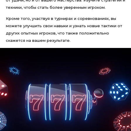
техники, чтобы стать более уверенным игроком.
Кроме того, участвуя в турнирах и соревнованиях, вы
можете улучшить свои навыки и узнать новые тактики от
других опытных игроков, что также положительно
скажется на вашем результате.