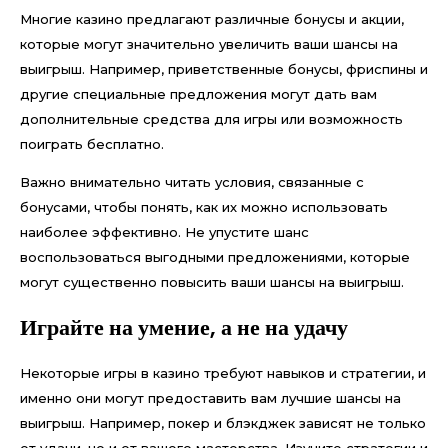
Многие казино предлагают различные бонусы и акции,
которые могут значительно увеличить ваши шансы на
выигрыш. Например, приветственные бонусы, фриспины и
другие специальные предложения могут дать вам
дополнительные средства для игры или возможность
поиграть бесплатно.
Важно внимательно читать условия, связанные с
бонусами, чтобы понять, как их можно использовать
наиболее эффективно. Не упустите шанс
воспользоваться выгодными предложениями, которые
могут существенно повысить ваши шансы на выигрыш.
Играйте на умение, а не на удачу
Некоторые игры в казино требуют навыков и стратегии, и
именно они могут предоставить вам лучшие шансы на
выигрыш. Например, покер и блэкджек зависят не только
от удачи, но и от вашего мастерства. Изучите стратегии и