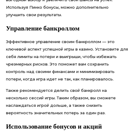
Используя Пинко бонусы, можно дополнительно
улучшить свои результаты.
Управление банкроллом
Эффективное управление своим банкроллом — это
ключевой аспект успешной игры в казино. Установите для
себя лимиты на потери и выигрыши, чтобы избежать
чрезмерных рисков. Это поможет вам сохранить
контроль над своими финансами и минимизировать
потери, когда игра идет не так, как планировалось.
Также рекомендуется делить свой банкролл на
несколько сессий игры. Таким образом, вы сможете
наслаждаться игрой дольше, а также снизить
вероятность значительных потерь за один раз.
Использование бонусов и акций