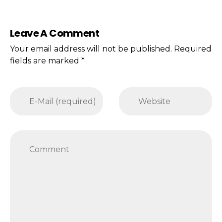
Leave A Comment
Your email address will not be published. Required
fields are marked *