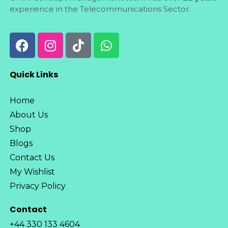
experience in the Telecommunications Sector.
Quick Links
Home
About Us
Shop
Blogs
Contact Us
My Wishlist
Privacy Policy
Contact
+44 330 133 4604