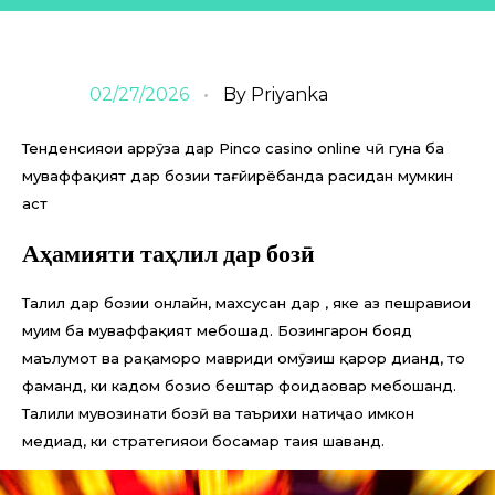
02/27/2026
By
Priyanka
Тенденсияҳои ҳаррӯза дар Pinco casino online чӣ гуна ба
муваффақият дар бозии тағйирёбанда расидан мумкин
аст
Аҳамияти таҳлил дар бозӣ
Таҳлил дар бозии онлайн, махсусан дар , яке аз пешравиҳои
муҳим ба муваффақият мебошад. Бозингарон бояд
маълумот ва рақамҳоро мавриди омӯзиш қарор диҳанд, то
фаҳманд, ки кадом бозиҳо бештар фоидаовар мебошанд.
Таҳлили мувозинати бозӣ ва таърихи натиҷаҳо имкон
медиҳад, ки стратегияҳои босамар таҳия шаванд.