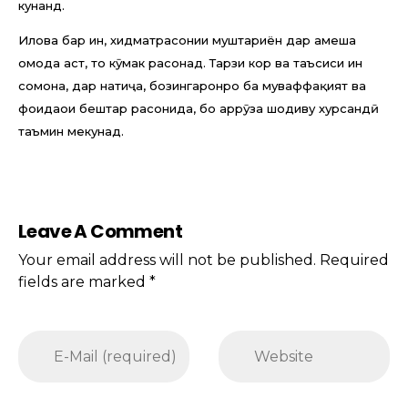
кунанд.
Илова бар ин, хидматрасонии муштариён дар ҳамеша
омода аст, то кӯмак расонад. Тарзи кор ва таъсиси ин
сомона, дар натиҷа, бозингаронро ба муваффақият ва
фоидаҳои бештар расонида, бо ҳаррӯза шодиву хурсандӣ
таъмин мекунад.
Leave A Comment
Your email address will not be published. Required
fields are marked *